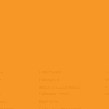
Написать нам
+7
каз
Наш адрес и
Сл
и
регистрационные данные
(в
Публичная оферта
мо
ы
Карта сайта
заказ
Отследить отправленный
ки дисков