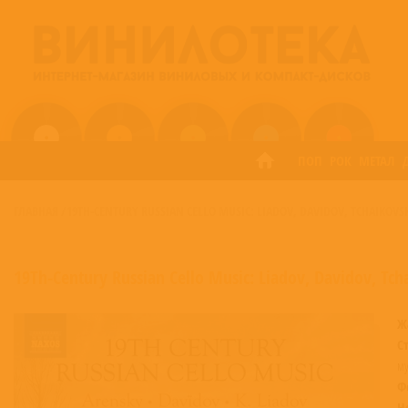
ПОП
РОК
МЕТАЛ
ГЛАВНАЯ
/
19TH-CENTURY RUSSIAN CELLO MUSIC: LIADOV, DAVIDOV, TCHAIKOV
19Th-Century Russian Cello Music: Liadov, Davidov, Tc
Ж
С
м
Ф
Н