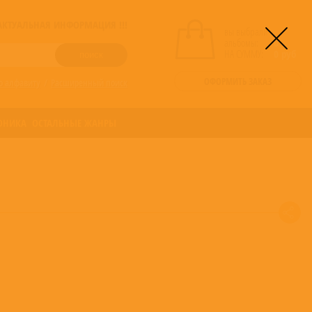
! АКТУАЛЬНАЯ ИНФОРМАЦИЯ !!!
вы выбрали
альбомы:
0
НА СУММУ:
0
руб
ОФОРМИТЬ ЗАКАЗ
о алфавиту
/
Расширенный поиск
ОНИКА
ОСТАЛЬНЫЕ ЖАНРЫ