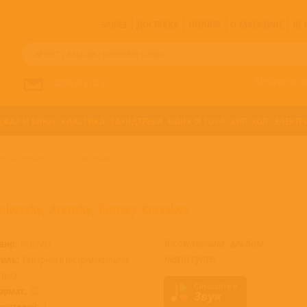
ЗАКАЗ
ДОСТАВКА
ОПЛАТА
О МАГАЗИНЕ
!!
Все артисты п
НАПИСАТЬ НАМ
ДЖАЗ И БЛЮЗ
КЛАССИКА
САУНДТРЕКИ
ФАНК И СОУЛ
ХИП-ХОП
ЭЛЕКТР
SKY, ARENSKY, RIMSKY-KORSAKOV
haikovsky, Arensky, Rimsky-Korsakov
К сожалению, альбом
анр:
Классика
недоступен
тиль:
Камерная и инструментальная
узыка
ормат:
CD
осителей:
1