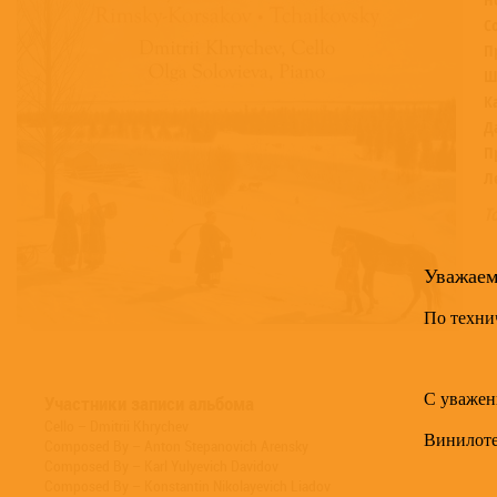
С
П
Ш
К
Д
П
Л
Т
Уважае
По техни
С уважен
Участники записи альбома
Cello – Dmitrii Khrychev
Винилот
Composed By – Anton Stepanovich Arensky
Composed By – Karl Yulyevich Davidov
Composed By – Konstantin Nikolayevich Liadov