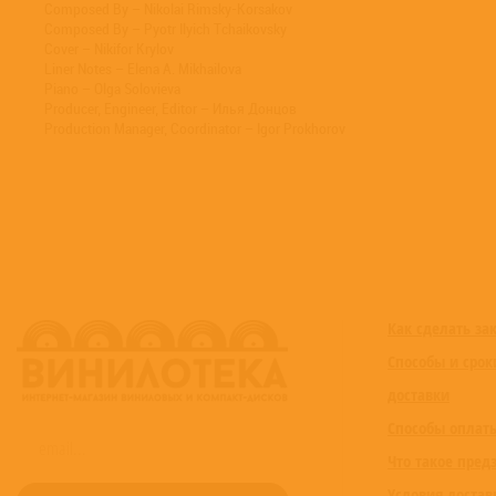
Composed By – Nikolai Rimsky-Korsakov
Composed By – Pyotr Ilyich Tchaikovsky
Cover – Nikifor Krylov
Liner Notes – Elena A. Mikhailova
Piano – Olga Solovieva
Producer, Engineer, Editor – Илья Донцов
Production Manager, Coordinator – Igor Prokhorov
Как сделать за
Способы и срок
доставки
Способы оплат
Что такое пред
Условия достав