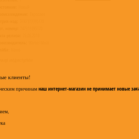
остояние:
Новый
роисхождение:
Евросоюз
трих-код:
0747313395170
ат. номер:
747313395170
ата релиза:
25.06.2019
роизводитель:
Warner Music
ейбл:
Naxos
овар недоступен
мые клиенты!
ческим причинам
наш интернет-магазин не принимает новые зак
ием,
ека