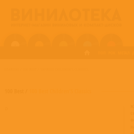
ПОП
РОК
МЕТАЛ
ГЛАВНАЯ
/
100 BEST
/
100 BEST CHILDREN'S CLASSICS
100 Best
/
100 Best Children'S Classics
Ж
С
Ф
Н
С