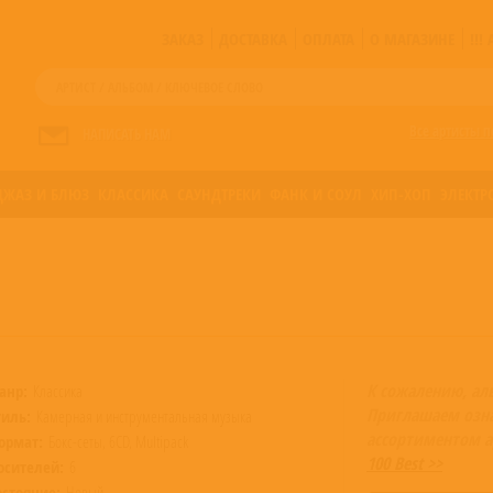
ЗАКАЗ
ДОСТАВКА
ОПЛАТА
О МАГАЗИНЕ
!!
Все артисты п
НАПИСАТЬ НАМ
ДЖАЗ И БЛЮЗ
КЛАССИКА
САУНДТРЕКИ
ФАНК И СОУЛ
ХИП-ХОП
ЭЛЕКТР
К сожалению, ал
анр:
Классика
Приглашаем озн
тиль:
Камерная и инструментальная музыка
ассортиментом а
ормат:
Бокс-сеты, 6CD, Multipack
100 Best >>
осителей:
6
остояние:
Новый