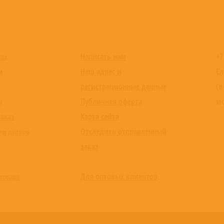
Написать нам
+7
каз
Наш адрес и
Сл
и
регистрационные данные
(в
Публичная оферта
мо
ы
Карта сайта
заказ
Отследить отправленный
ки дисков
заказ
Для оптовых клиентов
товара