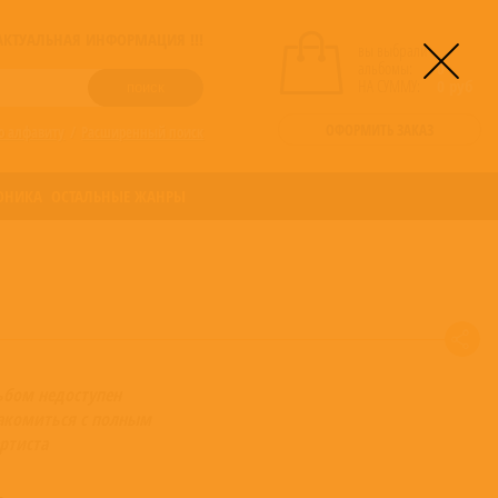
! АКТУАЛЬНАЯ ИНФОРМАЦИЯ !!!
вы выбрали
альбомы:
0
НА СУММУ:
0
руб
ОФОРМИТЬ ЗАКАЗ
о алфавиту
/
Расширенный поиск
ОНИКА
ОСТАЛЬНЫЕ ЖАНРЫ
ьбом недоступен
акомиться с полным
ртиста