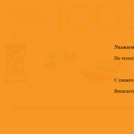
П
Ш
К
Д
П
Т
Уважае
По техни
С уважен
Винилот
Warner Classics/Parlophone представляют новые выпуски в великолепн